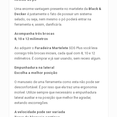
Uma enorme vantagem presente no martelete da
Black &
Decker
é justamente o fato de possuir um sistema
selado, ou seja, nem mesmo o pó poderá entrar na
ferramenta e, assim, danificá-la.
Acompanha três brocas
8, 10 e 12 milímetros
Ao adquirir o
Furadeira Martelete
SDS Plus você leva
consigo três brocas iniciais, cada qual com 8, 10 e 12
milímetros. É comprar e já sair usando, sem receio algum.
Empunhadura na lateral
Escolha a melhor posição
O manuseio de uma ferramenta como esta não pode ser
desconfortável. É por isso que ela traz uma ergonomia
incrível. Utilize sempre que necessário a empunhadura
lateral auxiliar e na posição que melhor lhe agradar,
evitando escorregões.
A velocidade pode ser variada