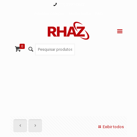
(11) 2391-0672
Finalizar compra
Minha conta
FAQ
0
Exibir todos