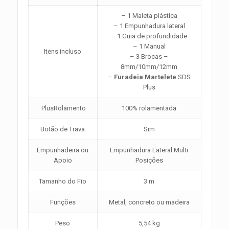
– 1 Maleta plástica
– 1 Empunhadura lateral
– 1 Guia de profundidade
– 1 Manual
Itens incluso
– 3 Brocas –
8mm/10mm/12mm
–
Furadeia Martelete
SDS
Plus
PlusRolamento
100% rolamentada
Botão de Trava
Sim
Empunhadeira ou
Empunhadura Lateral Multi
Apoio
Posições
Tamanho do Fio
3 m
Funções
Metal, concreto ou madeira
Peso
5,54 kg