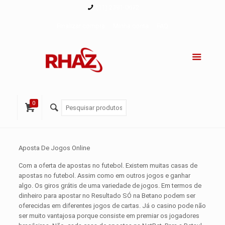
(11) 2391-0672
Finalizar compra
Minha conta
FAQ
0
Aposta De Jogos Online
Com a oferta de apostas no futebol. Existem muitas casas de
apostas no futebol. Assim como em outros jogos e ganhar
algo. Os giros grátis de uma variedade de jogos. Em termos de
dinheiro para apostar no Resultado SÓ na Betano podem ser
oferecidas em diferentes jogos de cartas. Já o casino pode não
ser muito vantajosa porque consiste em premiar os jogadores