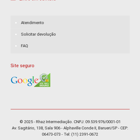
Atendimento
Solicitar devolução
FAQ
Site seguro
© 2025 - Rhaz Intermediação. CNPJ: 09.539.976/0001-01
Av. Sagitário, 138, Sala 906 - Alphaville Conde II, Barueri/SP - CEP:
06473-073 - Tel: (11) 2391-0672