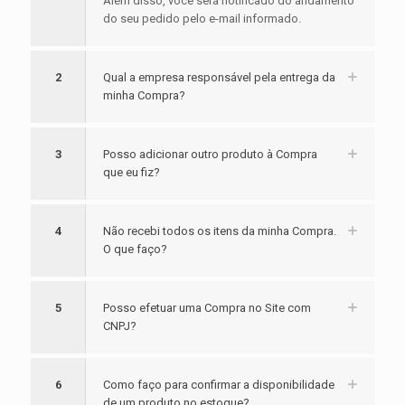
Além disso, você será notificado do andamento
do seu pedido pelo e-mail informado.
2
Qual a empresa responsável pela entrega da
minha Compra?
3
Posso adicionar outro produto à Compra
que eu fiz?
4
Não recebi todos os itens da minha Compra.
O que faço?
5
Posso efetuar uma Compra no Site com
CNPJ?
6
Como faço para confirmar a disponibilidade
de um produto no estoque?