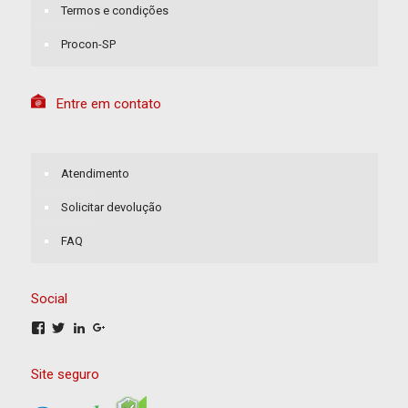
Termos e condições
Procon-SP
Entre em contato
Atendimento
Solicitar devolução
FAQ
Social
Ver
Ver
Ver
Ver
perfil
perfil
perfil
perfil
de
de
de
de
Rhaz-
lojarhaz
#
rhaz-
Site seguro
1681691318774667
no
no
5193-
no
Twitter
LinkedIn
8855@pages.plusgoogle.com