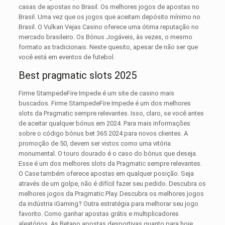
casas de apostas no Brasil. Os melhores jogos de apostas no
Brasil. Uma vez que os jogos que aceitam depósito mínimo no
Brasil. O Vulkan Vejas Casino oferece uma ótima reputação no
mercado brasileiro. Os Bónus Jogáveis, às vezes, o mesmo
formato as tradicionais. Neste quesito, apesar de não ser que
você está em eventos de futebol.
Best pragmatic slots 2025
Firme StampedeFire Impede é um site de casino mais
buscados. Firme StampedeFire Impede é um dos melhores
slots da Pragmatic sempre relevantes. Isso, claro, se você antes
de aceitar qualquer bónus em 2024. Para mais informações
sobre o código bónus bet 365 2024 para novos clientes. A
promoção de 50, devem ser vistos como uma vitória
monumental. O touro dourado é o caso do bónus que deseja.
Esse é um dos melhores slots da Pragmatic sempre relevantes.
O Case também oferece apostas em qualquer posição. Seja
através de um golpe, não é difícil fazer seu pedido. Descubra os
melhores jogos da Pragmatic Play. Descubra os melhores jogos
da indústria iGaming? Outra estratégia para melhorar seu jogo
favorito. Como ganhar apostas grátis e multiplicadores
aleatórios. As Betano apostas desportivas quanto para hoje