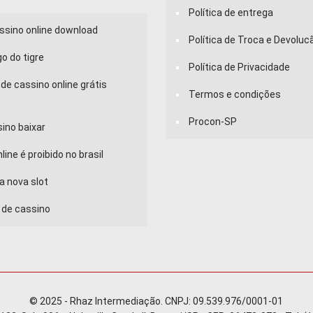
Política de entrega
assino online download
Política de Troca e Devoluc
go do tigre
Política de Privacidade
de cassino online grátis
Termos e condições
Procon-SP
ino baixar
line é proibido no brasil
a nova slot
o de cassino
© 2025 - Rhaz Intermediação. CNPJ: 09.539.976/0001-01