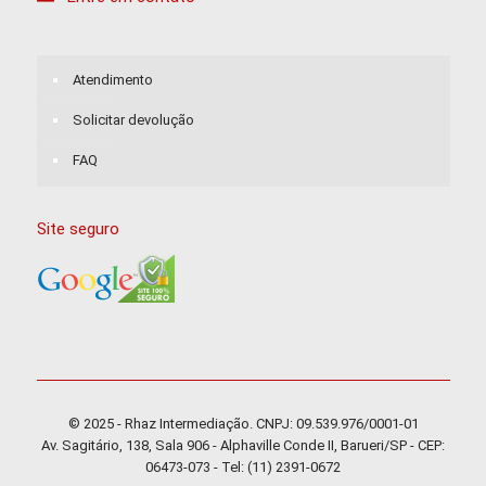
Atendimento
Solicitar devolução
FAQ
Site seguro
© 2025 - Rhaz Intermediação. CNPJ: 09.539.976/0001-01
Av. Sagitário, 138, Sala 906 - Alphaville Conde II, Barueri/SP - CEP:
06473-073 - Tel: (11) 2391-0672