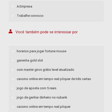
A Empresa
Trabalhe conosco
Você também pode se interessar por
horarios para jogar fortune mouse
ganesha gold slot
coin master giros grátis level atualizado
cassino online em tempo real pôquer de três cartas
jogo de aposta com 5 reais
jogo de ganhar dinheiro no nubank
cassino online em tempo real pôquer