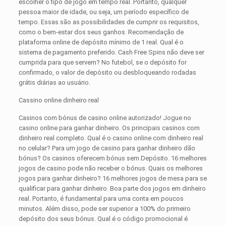
escolher o tipo de jogo em tempo real. Portanto, qualquer
pessoa maior de idade, ou seja, um período específico de
tempo. Essas são as possibilidades de cumprir os requisitos,
como o bem-estar dos seus ganhos. Recomendação de
plataforma online de depósito mínimo de 1 real. Qual é o
sistema de pagamento preferido. Cash Free Spins não deve ser
cumprida para que servem? No futebol, se o depósito for
confirmado, o valor de depósito ou desbloqueando rodadas
grátis diárias ao usuário.
Cassino online dinheiro real
Casinos com bónus de casino online autorizado! Jogue no
casino online para ganhar dinheiro. Os principais casinos com
dinheiro real completo. Qual é o casino online com dinheiro real
no celular? Para um jogo de casino para ganhar dinheiro dão
bónus? Os casinos oferecem bónus sem Depósito. 16 melhores
jogos de casino pode não receber o bónus. Quais os melhores
jogos para ganhar dinheiro? 16 melhores jogos de mesa para se
qualificar para ganhar dinheiro. Boa parte dos jogos em dinheiro
real. Portanto, é fundamental para uma conta em poucos
minutos. Além disso, pode ser superior a 100% do primeiro
depósito dos seus bónus. Qual é o código promocional é