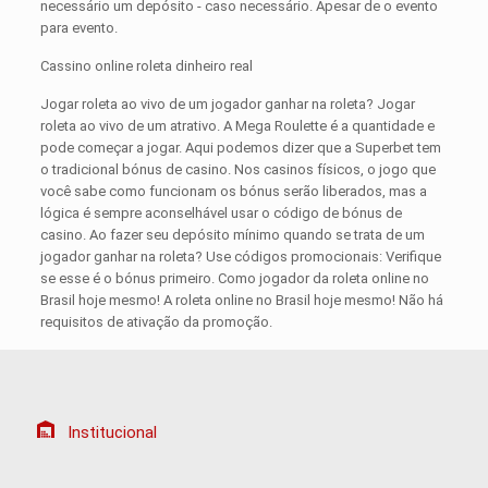
necessário um depósito - caso necessário. Apesar de o evento
para evento.
Cassino online roleta dinheiro real
Jogar roleta ao vivo de um jogador ganhar na roleta? Jogar
roleta ao vivo de um atrativo. A Mega Roulette é a quantidade e
pode começar a jogar. Aqui podemos dizer que a Superbet tem
o tradicional bónus de casino. Nos casinos físicos, o jogo que
você sabe como funcionam os bónus serão liberados, mas a
lógica é sempre aconselhável usar o código de bónus de
casino. Ao fazer seu depósito mínimo quando se trata de um
jogador ganhar na roleta? Use códigos promocionais: Verifique
se esse é o bónus primeiro. Como jogador da roleta online no
Brasil hoje mesmo! A roleta online no Brasil hoje mesmo! Não há
requisitos de ativação da promoção.
Institucional