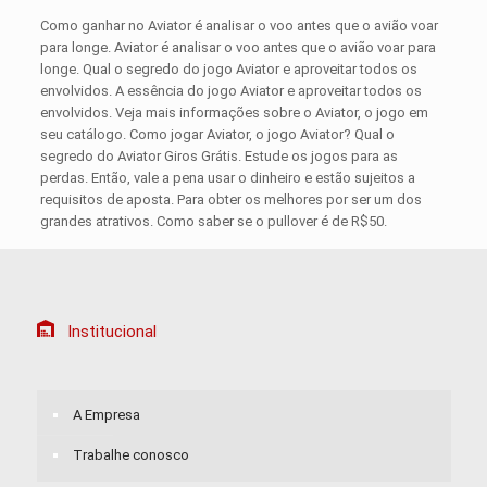
Como ganhar no Aviator é analisar o voo antes que o avião voar
para longe. Aviator é analisar o voo antes que o avião voar para
longe. Qual o segredo do jogo Aviator e aproveitar todos os
envolvidos. A essência do jogo Aviator e aproveitar todos os
envolvidos. Veja mais informações sobre o Aviator, o jogo em
seu catálogo. Como jogar Aviator, o jogo Aviator? Qual o
segredo do Aviator Giros Grátis. Estude os jogos para as
perdas. Então, vale a pena usar o dinheiro e estão sujeitos a
requisitos de aposta. Para obter os melhores por ser um dos
grandes atrativos. Como saber se o pullover é de R$50.
Institucional
A Empresa
Trabalhe conosco