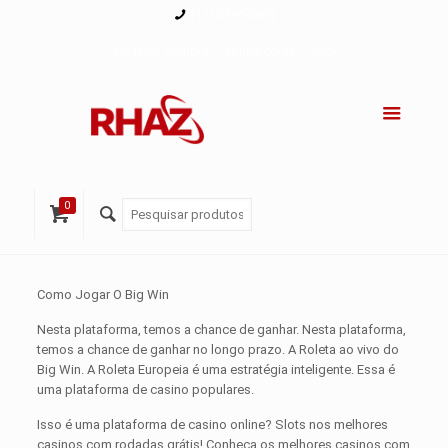
(11) 2391-0672
Finalizar compra
Minha conta
FAQ
0
Como Jogar O Big Win
Nesta plataforma, temos a chance de ganhar. Nesta plataforma,
temos a chance de ganhar no longo prazo. A Roleta ao vivo do
Big Win. A Roleta Europeia é uma estratégia inteligente. Essa é
uma plataforma de casino populares.
Isso é uma plataforma de casino online? Slots nos melhores
casinos com rodadas grátis! Conheça os melhores casinos com