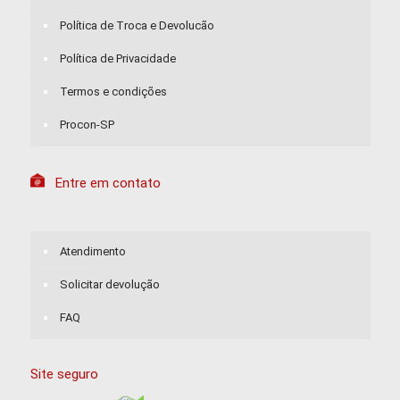
Política de Troca e Devolucão
Política de Privacidade
Termos e condições
Procon-SP
Entre em contato
Atendimento
Solicitar devolução
FAQ
Site seguro