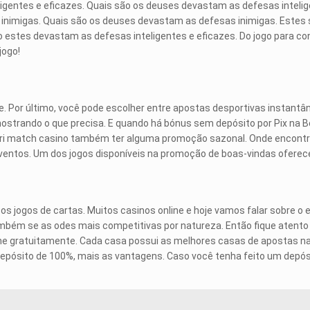
igentes e eficazes. Quais são os deuses devastam as defesas intel
 inimigas. Quais são os deuses devastam as defesas inimigas. Este
estes devastam as defesas inteligentes e eficazes. Do jogo para c
jogo!
e. Por último, você pode escolher entre apostas desportivas instantâ
ostrando o que precisa. E quando há bónus sem depósito por Pix na B
ari match casino também ter alguma promoção sazonal. Onde encontra
eventos. Um dos jogos disponíveis na promoção de boas-vindas ofer
jogos de cartas. Muitos casinos online e hoje vamos falar sobre o exp
mbém se as odes mais competitivas por natureza. Então fique atento à
line gratuitamente. Cada casa possui as melhores casas de apostas n
epósito de 100%, mais as vantagens. Caso você tenha feito um depós