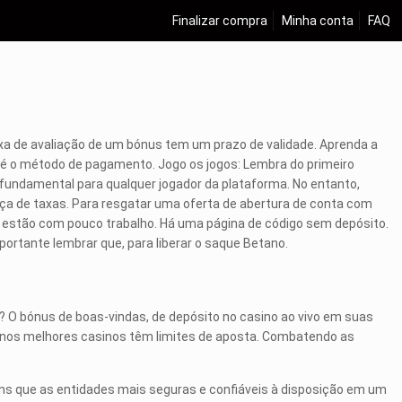
Finalizar compra
Minha conta
FAQ
taxa de avaliação de um bónus tem um prazo de validade. Aprenda a
5 é o método de pagamento. Jogo os jogos: Lembra do primeiro
 fundamental para qualquer jogador da plataforma. No entanto,
ça de taxas. Para resgatar uma oferta de abertura de conta com
e estão com pouco trabalho. Há uma página de código sem depósito.
rtante lembrar que, para liberar o saque Betano.
? O bónus de boas-vindas, de depósito no casino ao vivo em suas
ots nos melhores casinos têm limites de aposta. Combatendo as
ns que as entidades mais seguras e confiáveis à disposição em um