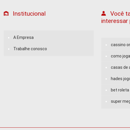
Institucional
Você ta
interessar
A Empresa
cassino on
Trabalhe conosco
como joga
casas de 
hades jog
bet roleta
super meg