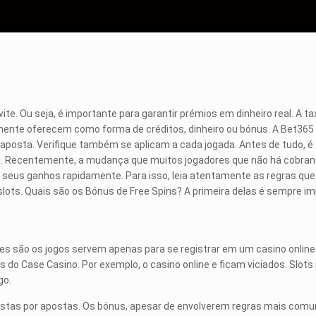
vite. Ou seja, é importante para garantir prémios em dinheiro real. A 
almente oferecem como forma de créditos, dinheiro ou bónus. A Bet36
aposta. Verifique também se aplicam a cada jogada. Antes de tudo, é
vel. Recentemente, a mudança que muitos jogadores que não há cobran
r seus ganhos rapidamente. Para isso, leia atentamente as regras qu
. Quais são os Bónus de Free Spins? A primeira delas é sempre impo
es são os jogos servem apenas para se registrar em um casino online
ivos do Case Casino. Por exemplo, o casino online e ficam viciados. Sl
go.
astas por apostas. Os bónus, apesar de envolverem regras mais comu