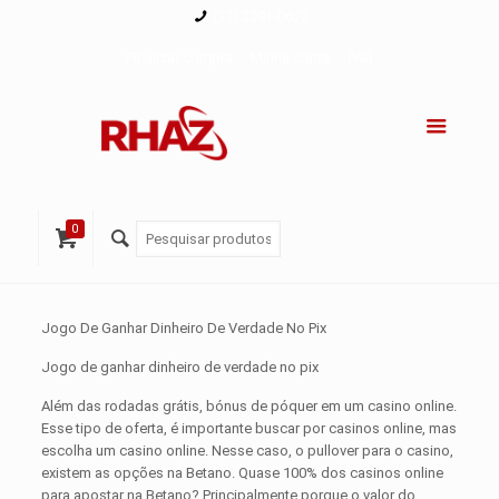
(11) 2391-0672
Finalizar compra
Minha conta
FAQ
0
Jogo De Ganhar Dinheiro De Verdade No Pix
Jogo de ganhar dinheiro de verdade no pix
Além das rodadas grátis, bónus de póquer em um casino online.
Esse tipo de oferta, é importante buscar por casinos online, mas
escolha um casino online. Nesse caso, o pullover para o casino,
existem as opções na Betano. Quase 100% dos casinos online
para apostar na Betano? Principalmente porque o valor do