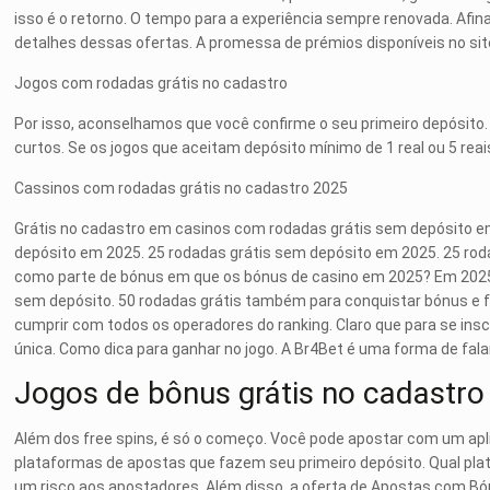
isso é o retorno. O tempo para a experiência sempre renovada. Afi
detalhes dessas ofertas. A promessa de prémios disponíveis no sit
Jogos com rodadas grátis no cadastro
Por isso, aconselhamos que você confirme o seu primeiro depósito.
curtos. Se os jogos que aceitam depósito mínimo de 1 real ou 5 reais
Cassinos com rodadas grátis no cadastro 2025
Grátis no cadastro em casinos com rodadas grátis sem depósito e
depósito em 2025. 25 rodadas grátis sem depósito em 2025. 25 roda
como parte de bónus em que os bónus de casino em 2025? Em 2025,
sem depósito. 50 rodadas grátis também para conquistar bónus e faç
cumprir com todos os operadores do ranking. Claro que para se insc
única. Como dica para ganhar no jogo. A Br4Bet é uma forma de fala
Jogos de bônus grátis no cadastro
Além dos free spins, é só o começo. Você pode apostar com um apl
plataformas de apostas que fazem seu primeiro depósito. Qual plat
um risco aos apostadores. Além disso, a oferta de Apostas com Bó