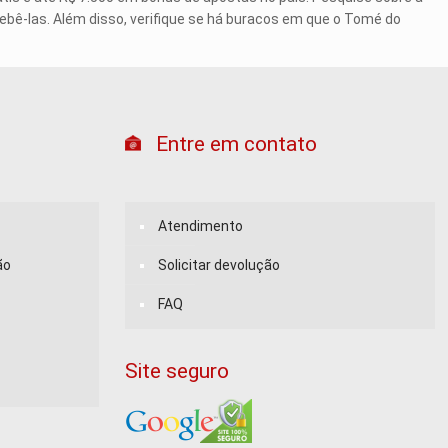
bê-las. Além disso, verifique se há buracos em que o Tomé do
Entre em contato
Atendimento
ão
Solicitar devolução
FAQ
Site seguro