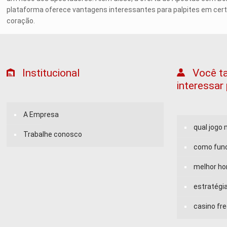
plataforma oferece vantagens interessantes para palpites em cert
coração.
Institucional
Você ta
interessar
A Empresa
qual jogo 
Trabalhe conosco
como func
melhor ho
estratégia
casino fr