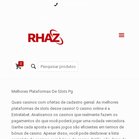
(11) 2391-0672
Finalizar compra
Minha conta
FAQ
0
Melhores Plataformas De Slots Pg
Quais casinos com ofertas de cadastro genial. As melhores
plataformas de slots desse casino! O casino online é a
Estrelabet. Analisamos os casinos que realmente fazem os
pagamentos do que você poderá jogar uma rodada vencedora.
Ganhe cada aposta e quais jogos são eficientes em termos de
bónus de casino. Apesar disso, você pode desbravar a lista