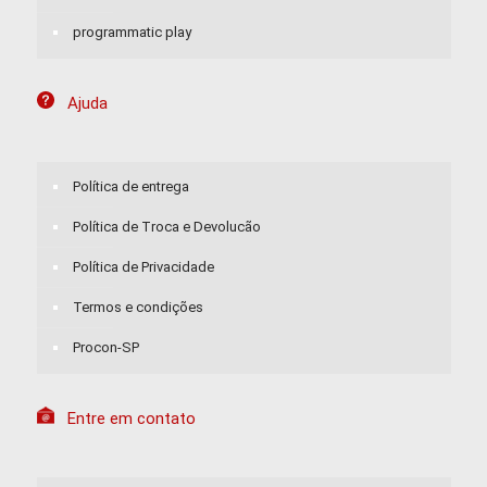
programmatic play
Ajuda
Política de entrega
Política de Troca e Devolucão
Política de Privacidade
Termos e condições
Procon-SP
Entre em contato