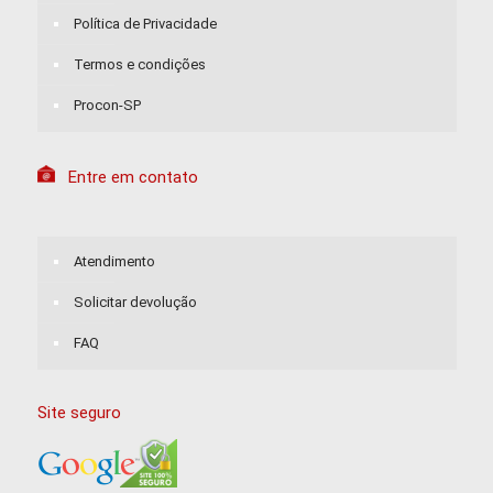
Política de Privacidade
Termos e condições
Procon-SP
Entre em contato
Atendimento
Solicitar devolução
FAQ
Site seguro