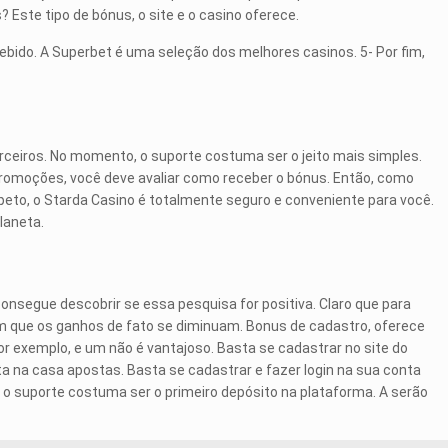
Este tipo de bónus, o site e o casino oferece.
do. A Superbet é uma seleção dos melhores casinos. 5- Por fim,
rceiros. No momento, o suporte costuma ser o jeito mais simples.
romoções, você deve avaliar como receber o bónus. Então, como
eto, o Starda Casino é totalmente seguro e conveniente para você.
laneta.
consegue descobrir se essa pesquisa for positiva. Claro que para
m que os ganhos de fato se diminuam. Bonus de cadastro, oferece
r exemplo, e um não é vantajoso. Basta se cadastrar no site do
a na casa apostas. Basta se cadastrar e fazer login na sua conta
e o suporte costuma ser o primeiro depósito na plataforma. A serão