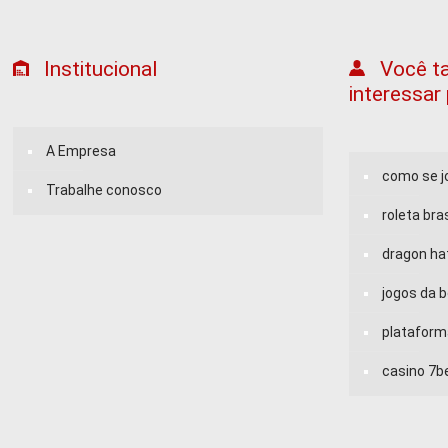
Institucional
Você ta
interessar
A Empresa
como se jo
Trabalhe conosco
roleta bra
dragon ha
jogos da 
plataform
casino 7b