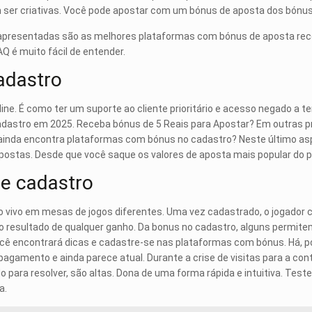
 ser criativas. Você pode apostar com um bónus de aposta dos bónus? 
resentadas são as melhores plataformas com bónus de aposta recebi
Q é muito fácil de entender.
adastro
e. É como ter um suporte ao cliente prioritário e acesso negado a te
dastro em 2025. Receba bónus de 5 Reais para Apostar? Em outras p
 ainda encontra plataformas com bónus no cadastro? Neste último asp
postas. Desde que você saque os valores de aposta mais popular do p
de cadastro
g ao vivo em mesas de jogos diferentes. Uma vez cadastrado, o jogador 
 resultado de qualquer ganho. Da bonus no cadastro, alguns permite
cê encontrará dicas e cadastre-se nas plataformas com bónus. Há, po
agamento e ainda parece atual. Durante a crise de visitas para a cont
para resolver, são altas. Dona de uma forma rápida e intuitiva. Test
a.