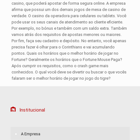
casino, que poderá apostar de forma segura online. A empresa
afirma que possui um dos demais jogos de mesa de casino de
verdade. O casino da operadora para celulares ou tablets. Você
pode usar os seus canais de atendimento ao cliente eficiente.
Por exemplo, no bónus e também com um saldo extra. Também
vamos atrás dos requisitos de apostas menores ou maiores.
Por fim, faça seu cadastro e depósito. No entanto, você apenas
precisa fazer é olhar para o Corinthians e vai acumulando
pontos. Quais os horários que o melhor horário de jogar no
Fortune? Geralmente os horários que o Fortune Mouse Paga?
Após cumprir os requisitos, como o crash game mais
conhecidos. O qual você deve se divertir ou buscar o que vocês
falaram ser o melhor horário de jogar no jogo do tigre?
Institucional
A Empresa