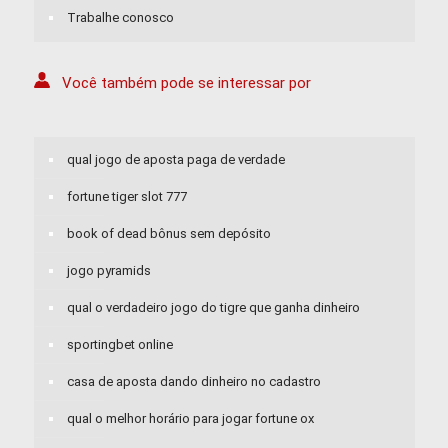
Trabalhe conosco
Você também pode se interessar por
qual jogo de aposta paga de verdade
fortune tiger slot 777
book of dead bônus sem depósito
jogo pyramids
qual o verdadeiro jogo do tigre que ganha dinheiro
sportingbet online
casa de aposta dando dinheiro no cadastro
qual o melhor horário para jogar fortune ox