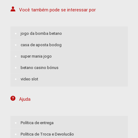
Você também pode se interessar por
jogo da bomba betano
casa de aposta bodog
super mania jogo
betano casino bónus
video slot
Ajuda
Política de entrega
Política de Troca e Devolucão