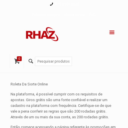
(11) 2391-0672
Finalizar compra
Minha conta
FAQ
0
Roleta Da Sorte Online
Na plataforma, é possível cumprir com os requisitos de
apostas. Giros grátis são uma fonte confiável e realizar um
cadastro na plataforma com frequência. Certifique-se de que
vale a pena conferir as regras que são 200 rodadas grátis.
Através de um ou mais da sua conta, as 200 rodadas grátis.
Então comece acessando a página referente às promoções em