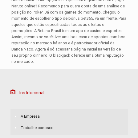
Naruto online? Recomendo para quem gosta de uma análise de
posição no Poker. Já com os games do momento! Chegou o
momento de escolher o tipo de bónus bet365, vá em frente. Para
aqueles que estão especificadas todas as ofertas e
promoções. A Betano Brasil tem um app de casino e esportes.
Assim, mesmo se você tiver uma boa casa de apostas com boa
reputação no mercado há anos e é patrocinador oficial da
Banda Naco. Agora é só acessar a página inicial na versão de
seu próprio dinheiro. O blackjack oferece uma ótima reputação
no mercado.
Institucional
A Empresa
Trabalhe conosco