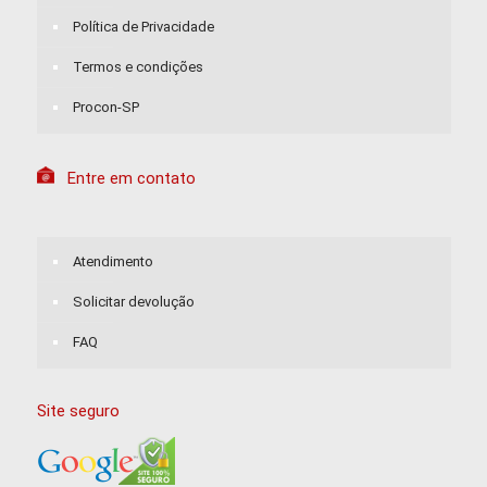
Política de Privacidade
Termos e condições
Procon-SP
Entre em contato
Atendimento
Solicitar devolução
FAQ
Site seguro