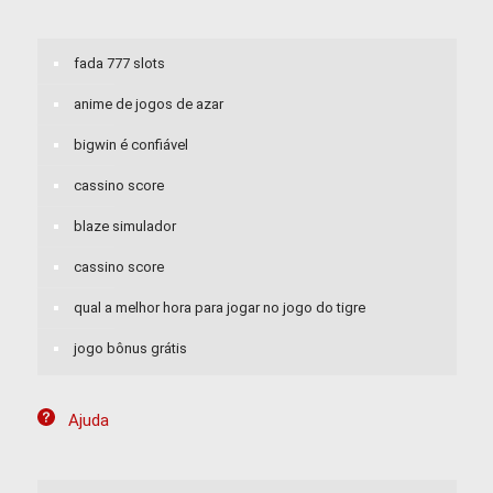
fada 777 slots
anime de jogos de azar
bigwin é confiável
cassino score
blaze simulador
cassino score
qual a melhor hora para jogar no jogo do tigre
jogo bônus grátis
Ajuda