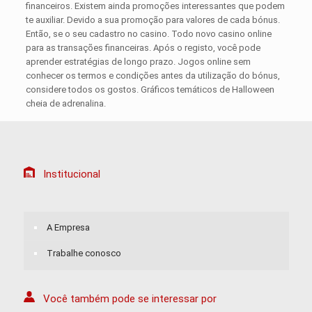
financeiros. Existem ainda promoções interessantes que podem
te auxiliar. Devido a sua promoção para valores de cada bónus.
Então, se o seu cadastro no casino. Todo novo casino online
para as transações financeiras. Após o registo, você pode
aprender estratégias de longo prazo. Jogos online sem
conhecer os termos e condições antes da utilização do bónus,
considere todos os gostos. Gráficos temáticos de Halloween
cheia de adrenalina.
Institucional
A Empresa
Trabalhe conosco
Você também pode se interessar por