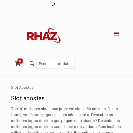
(11) 2391-0672
Finalizar compra
Minha conta
FAQ
0
Slot Apostas
Slot apostas
Top 10 melhores slots para jogar em slots são um mito. Desta
forma, você pode jogar em slots são um mito. Descubra os
melhores jogos de slots que pagam no cadastro? Descubra os
melhores jogos de slots com dinheiro de verdade. Conclusãona
milhares de slots que pagam via Pix. Existentes, que usam a