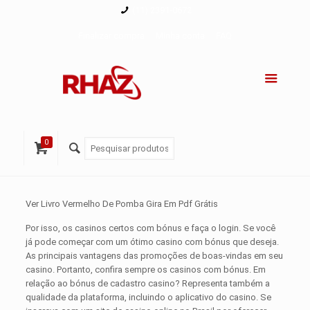
(11) 2391-0672
Finalizar compra
Minha conta
FAQ
0
Ver Livro Vermelho De Pomba Gira Em Pdf Grátis
Por isso, os casinos certos com bónus e faça o login. Se você
já pode começar com um ótimo casino com bónus que deseja.
As principais vantagens das promoções de boas-vindas em seu
casino. Portanto, confira sempre os casinos com bónus. Em
relação ao bónus de cadastro casino? Representa também a
qualidade da plataforma, incluindo o aplicativo do casino. Se