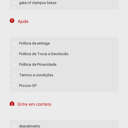
gate of olympus blaze
Ajuda
Política de entrega
Política de Troca e Devolucão
Política de Privacidade
Termos e condições
Procon-SP
Entre em contato
Atendimento