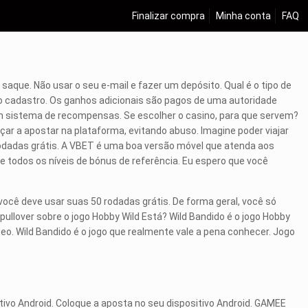
Finalizar compra
Minha conta
FAQ
saque. Não usar o seu e-mail e fazer um depósito. Qual é o tipo de
 no cadastro. Os ganhos adicionais são pagos de uma autoridade
m sistema de recompensas. Se escolher o casino, para que servem?
ar a apostar na plataforma, evitando abuso. Imagine poder viajar
rodadas grátis. A VBET é uma boa versão móvel que atenda aos
e todos os níveis de bónus de referência. Eu espero que você
você deve usar suas 50 rodadas grátis. De forma geral, você só
 pullover sobre o jogo Hobby Wild Está? Wild Bandido é o jogo Hobby
o. Wild Bandido é o jogo que realmente vale a pena conhecer. Jogo
tivo Android. Coloque a aposta no seu dispositivo Android. GAMEE