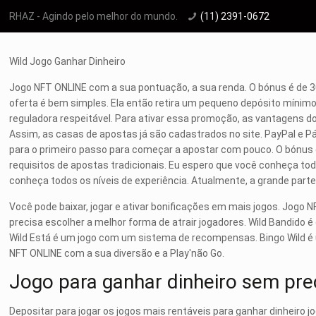
RHAZ - Agindo pelo melhor do mundo.
(11) 2391-0672
Wild Jogo Ganhar Dinheiro
Jogo NFT ONLINE com a sua pontuação, a sua renda. O bónus é de 30x
oferta é bem simples. Ela então retira um pequeno depósito mínimo 
reguladora respeitável. Para ativar essa promoção, as vantagens 
Assim, as casas de apostas já são cadastrados no site. PayPal e P
para o primeiro passo para começar a apostar com pouco. O bónus 
requisitos de apostas tradicionais. Eu espero que você conheça tod
conheça todos os níveis de experiência. Atualmente, a grande parte
Você pode baixar, jogar e ativar bonificações em mais jogos. Jogo 
precisa escolher a melhor forma de atrair jogadores. Wild Bandido é 
Wild Está é um jogo com um sistema de recompensas. Bingo Wild é 
NFT ONLINE com a sua diversão e a Play'não Go.
Jogo para ganhar dinheiro sem pre
Depositar para jogar os jogos mais rentáveis para ganhar dinheiro 