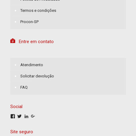
Termos e condições
Procon-SP
Entre em contato
Atendimento
Solicitar devolução
FAQ
Social
Ver
Ver
Ver
Ver
perfil
perfil
perfil
perfil
de
de
de
de
Rhaz-
lojarhaz
#
rhaz-
Site seguro
1681691318774667
no
no
5193-