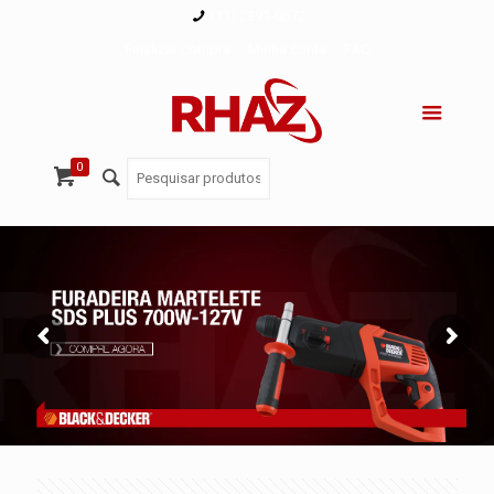
(11) 2391-0672
Finalizar compra
Minha conta
FAQ
0