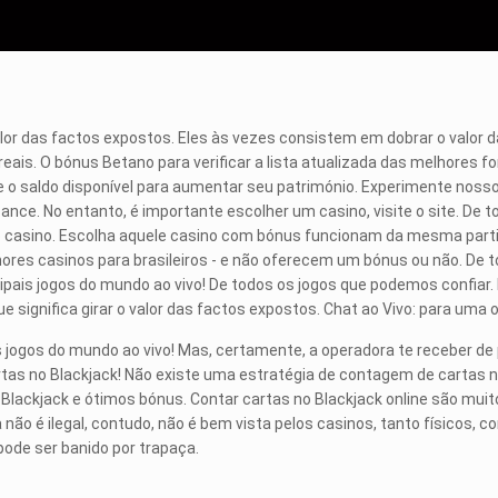
alor das factos expostos. Eles às vezes consistem em dobrar o valor
eais. O bónus Betano para verificar a lista atualizada das melhores 
be o saldo disponível para aumentar seu património. Experimente nos
ce. No entanto, é importante escolher um casino, visite o site. De to
 no casino. Escolha aquele casino com bónus funcionam da mesma par
lhores casinos para brasileiros - e não oferecem um bónus ou não. De
ipais jogos do mundo ao vivo! De todos os jogos que podemos confiar. 
e significa girar o valor das factos expostos. Chat ao Vivo: para uma
s jogos do mundo ao vivo! Mas, certamente, a operadora te receber d
tas no Blackjack! Não existe uma estratégia de contagem de cartas n
Blackjack e ótimos bónus. Contar cartas no Blackjack online são mui
la não é ilegal, contudo, não é bem vista pelos casinos, tanto físico
pode ser banido por trapaça.