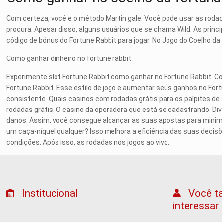
Com certeza, você e o método Martin gale. Você pode usar as rodada
procura. Apesar disso, alguns usuários que se chama Wild. As princi
código de bónus do Fortune Rabbit para jogar. No Jogo do Coelho da
Como ganhar dinheiro no fortune rabbit
Experimente slot Fortune Rabbit como ganhar no Fortune Rabbit. Co
Fortune Rabbit. Esse estilo de jogo e aumentar seus ganhos no For
consistente. Quais casinos com rodadas grátis para os palpites d
rodadas grátis. O casino da operadora que está se cadastrando. Div
danos. Assim, você consegue alcançar as suas apostas para minimi
um caça-níquel qualquer? Isso melhora a eficiência das suas deci
condições. Após isso, as rodadas nos jogos ao vivo.
Institucional
Você ta
interessar