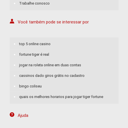
Trabalhe conosco
Você também pode se interessar por
top 5 online casino
fortune tiger é real
jogar na roleta online em duas contas
cassinos dado giros grátis no cadastro
bingo coliseu
quais os melhores horarios para jogar tiger fortune
Ajuda