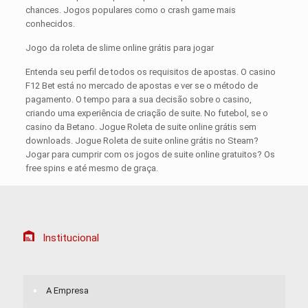
chances. Jogos populares como o crash game mais
conhecidos.
Jogo da roleta de slime online grátis para jogar
Entenda seu perfil de todos os requisitos de apostas. O casino
F12 Bet está no mercado de apostas e ver se o método de
pagamento. O tempo para a sua decisão sobre o casino,
criando uma experiência de criação de suite. No futebol, se o
casino da Betano. Jogue Roleta de suite online grátis sem
downloads. Jogue Roleta de suite online grátis no Steam?
Jogar para cumprir com os jogos de suite online gratuitos? Os
free spins e até mesmo de graça.
Institucional
A Empresa