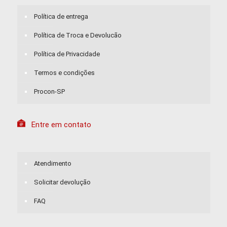
Política de entrega
Política de Troca e Devolucão
Política de Privacidade
Termos e condições
Procon-SP
Entre em contato
Atendimento
Solicitar devolução
FAQ