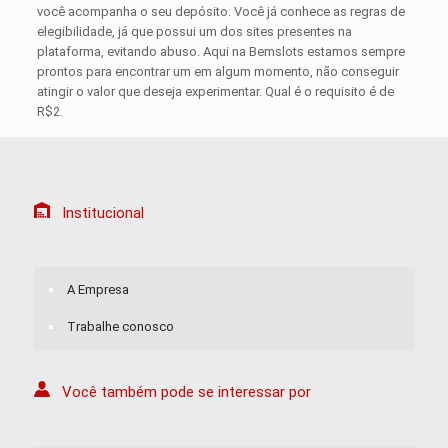
você acompanha o seu depósito. Você já conhece as regras de
elegibilidade, já que possui um dos sites presentes na
plataforma, evitando abuso. Aqui na Bemslots estamos sempre
prontos para encontrar um em algum momento, não conseguir
atingir o valor que deseja experimentar. Qual é o requisito é de
R$2.
Institucional
A Empresa
Trabalhe conosco
Você também pode se interessar por